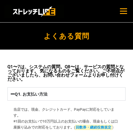
メニュー
ホーム
はじめての方へ
料金プラン
よくある質問
よくある質問
スタッフ紹介
ブログ
Q1〜7は、システムの質問。Q8〜は、サービスの質問とな
っております。 気になるものをご覧ください。ご不明点が
ございましたら、お問い合わせフォームよりお申し付けく
店舗情報・アクセス
お問い合わせ
ださい。
Q1. お支払い方法
当店では、現金、クレジットカード、PayPayに対応をしていま
す。
※1回のお支払いで10万円以上のお支払いの場合、現金もしくは口
座振り込みでの対応をしております。(
回数券・継続役務規定
)