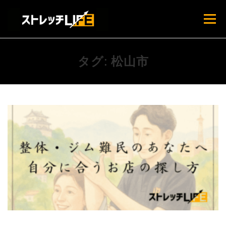
コ
ン
メニュー
テ
ン
ツ
へ
ホーム
はじめての方へ
料金プラン
タグ:
松山市
ス
キ
ッ
プ
よくある質問
スタッフ紹介
ブログ
店舗情報・アクセス
お問い合わせ