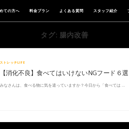
めての方へ
料金プラン
よくある質問
スタッフ紹介
タグ:
腸内改善
ストレッチLIFE
【消化不良】食べてはいけないNGフード６選
みなさんは、食べる物に気を遣っていますか？今日から「食べては …