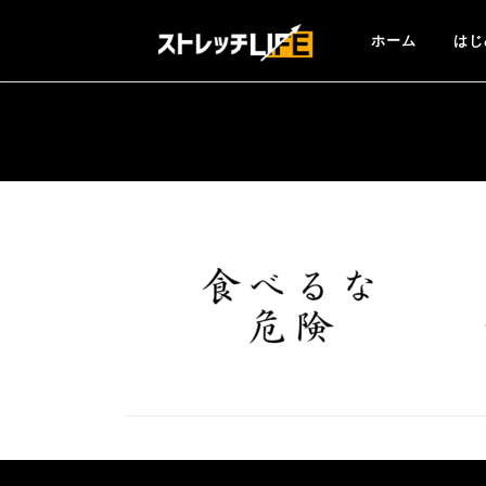
コ
ン
ホーム
はじ
テ
ン
ツ
へ
ス
キ
ッ
プ